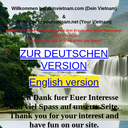
Willkommen bei deinvietnam.com (Dein Vietnam)
&
Welcome to yourvietnam.net (Your Vietnam)
Hinweis: Die Seite von aea.vn ist mit dem Erscheinen dieser Homepage
nicht mehr aktiv
The homepage aea.vn is not active any longer.
ZUR DEUTSCHEN
VERSION
English version
Vielen Dank fuer Euer Interesse
und viel Spass auf unserer Seite.
Thank you for your interest and
have fun on our site.