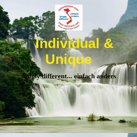
Individual &
Unique
simply different... einfach anders