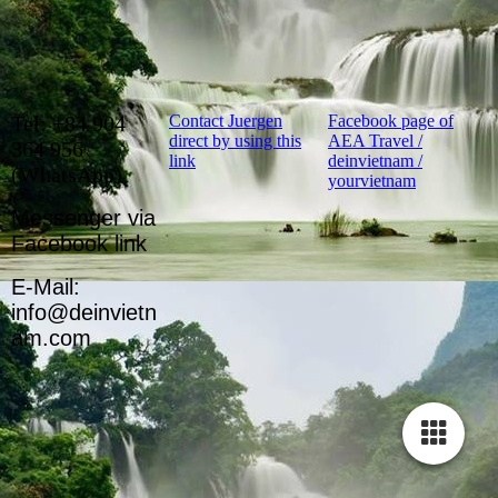
T
el: +84 904
Contact Juergen
Facebook page of
direct by using this
AEA Travel /
364 956
link
deinvietnam /
(WhatsApp)
yourvietnam
Messenger via
Facebook link
E-Mail:
info@deinvietn
am.com